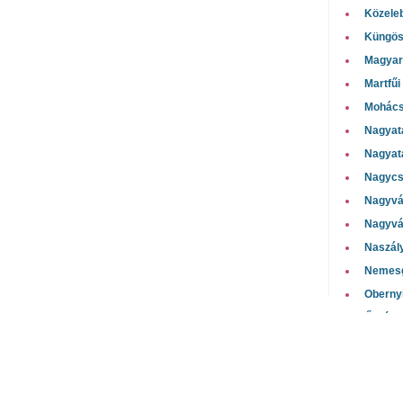
Közele
Küngös
Magyara
Martfű
Mohács
Nagyat
Nagyat
Nagycs
Nagyvá
Nagyvá
Naszál
Nemesg
Oberny
Őrségi
Pálócz
Pap Gáb
Pápai 