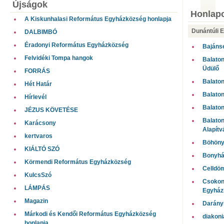
Újságok
Honlap
A Kiskunhalasi Református Egyházközség honlapja
Dunántúli 
DALBIMBÓ
Éradonyi Református Egyházközség
Bajáns
Felvidéki Tompa hangok
Balaton
Üdülő
FORRÁS
Balato
Hét Határ
Balato
Hírlevél
Balato
JÉZUS KÖVETÉSE
Balato
Karácsony
Alapítv
kertvaros
Böhöny
KIÁLTÓ SZÓ
Bonyhá
Körmendi Református Egyházközség
Celldö
KulcsSzó
Csokony
LÁMPÁS
Egyház
Magazin
Darány
Márkodi és Kendői Református Egyházközség
diakoni
honlapja