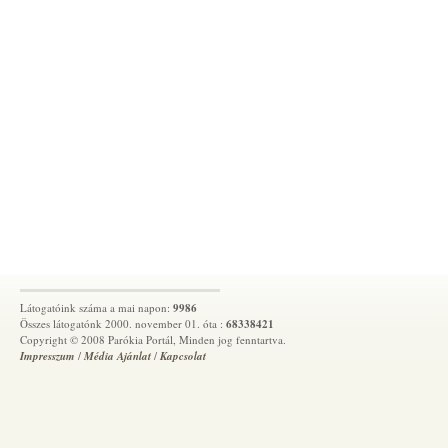
Dunamellék
Etyeki
A parók
Abonyi
Adna C
Ágosto
Alapítv
Alcsút
Alsógöd
Társeg
Anyasá
Áporka
Látogatóink száma a mai napon:
9986
Összes látogatónk 2000. november 01. óta :
68338421
Aszódi 
Copyright © 2008 Parókia Portál, Minden jog fenntartva.
Impresszum
/
Média Ajánlat
/
Kapcsolat
Baár-M
Baksay
Baksay 
Barany