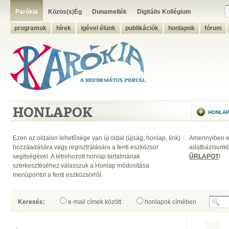
Parókia
Közös(s)Ég
Dunamellék
Digitális Kollégium
programok
hírek
igével élünk
publikációk
honlapok
fórum
HONLAPOK
HONLAP
Ezen az oldalon lehetősége van új oldal (újság, honlap, link)
Amennyiben eg
hozzáadására vagy regisztrálására a fenti eszközsor
adatbázisunkb
segítségével. A létrehozott honlap tartalmának
ŰRLAPOT
!
szerkesztéséhez válasszuk a Honlap módosítása
menüpontot a fenti eszközsorról.
Keresés:
e-mail címek között
honlapok címében