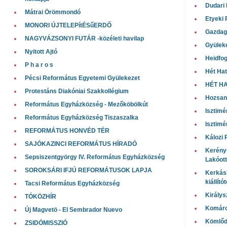
Dudari
Mátrai Örömmondó
Etyeki
MONORI ÚJTELEPítÉSűERDŐ
Gazdag
NAGYVÁZSONYI FUTÁR -közéleti havilap
Gyüleke
Nyitott Ajtó
Heidfog
P h a r o s
Hét Hat
Pécsi Református Egyetemi Gyülekezet
HÉT H
Protestáns Diakóniai Szakkollégium
Hozsan
Református Egyházközség - Mezőköbölkút
Isztimé
Református Egyházközség Tiszaszalka
Isztimé
REFORMÁTUS HONVÉD TÉR
Kálozi
SAJÓKAZINCI REFORMÁTUS HÍRADÓ
Kerényi
Sepsiszentgyörgy IV. Református Egyházközség
Lakóot
SOROKSÁRI IFJÚ REFORMÁTUSOK LAPJA
Kerkás
kiállít
Tacsi Református Egyházközség
Királys
TÓKÖZHÍR
Komáro
Új Magvetö - El Sembrador Nuevo
Kömlőd
ZSIDÓMISSZIÓ