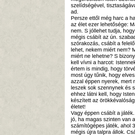
szelídségével, tisztaságáva
ad.
Persze ettől még harc a har
az élet ezer lehetősége: 
nem. S jóllehet tudja, hogy
mégis csábít az ún. szabad
szórakozás, csábít a felel
lehet, nekem miért nem? M
miért ne lehetne? S bizon
kell vívni a harcot: Isten
értem is mindig, hogy tör
most úgy tűnik, hogy elves
azzal éppen nyerek, mert 
leszek sok szennynek és 
ehhez látni kell, hogy Isten
készített az örökkévalós
életet!
Vagy éppen csábít a játék. 
jó, ha magas szinten van a
számítógépes játék, ahol 3 
mégis újra talpra állok. Cs