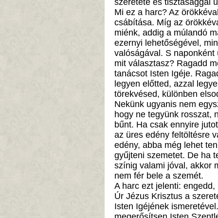
szeretete és tisztasággal 
Mi ez a harc? Az örökkév
csábítása. Míg az örökkéval
miénk, addig a múlandó már 
ezernyi lehetőségével, m
valóságával. S naponként ú
mit választasz? Ragadd me
tanácsot Isten Igéje. Raga
legyen előtted, azzal legye
törekvésed, különben elsod
Nekünk ugyanis nem egysz
hogy ne tegyünk rosszat, 
bűnt. Ha csak ennyire juto
az üres edény feltöltésre v
edény, abba még lehet tenn
gyűjteni szemetet. De ha 
színig valami jóval, akkor 
nem fér bele a szemét.
A harc ezt jelenti: engedd
Úr Jézus Krisztus a szerete
Isten Igéjének ismeretéve
megerősítsen Isten Szentl