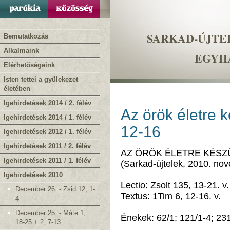
SARKAD-ÚJTE
Bemutatkozás
Alkalmaink
EGYH
Elérhetőségeink
Isten tettei a gyülekezet
életében
Igehirdetések 2014 / 2. félév
Az örök életre k
Igehirdetések 2014 / 1. félév
12-16
Igehirdetések 2012 / 1. félév
Igehirdetések 2011 / 2. félév
AZ ÖRÖK ÉLETRE KÉSZ
Igehirdetések 2011 / 1. félév
(Sarkad-újtelek, 2010. no
Igehirdetések 2010
Lectio: Zsolt 135, 13-21. v.
December 26. - Zsid 12, 1-
Textus: 1Tim 6, 12-16. v.
4
December 25. - Máté 1,
Énekek: 62/1; 121/1-4; 231
18-25 + 2, 7-13