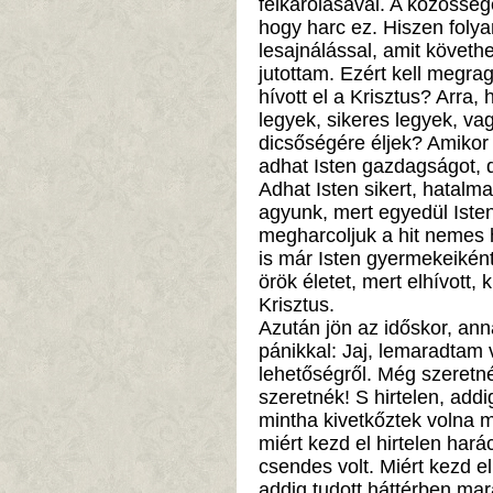
felkarolásával. A közösség
hogy harc ez. Hiszen foly
lesajnálással, amit követh
jutottam. Ezért kell megrag
hívott el a Krisztus? Arra,
legyek, sikeres legyek, va
dicsőségére éljek? Amikor 
adhat Isten gazdagságot,
Adhat Isten sikert, hatalma
agyunk, mert egyedül Iste
megharcoljuk a hit nemes h
is már Isten gyermekeiként
örök életet, mert elhívott, 
Krisztus.
Azután jön az időskor, ann
pánikkal: Jaj, lemaradtam
lehetőségről. Még szeretn
szeretnék! S hirtelen, addi
mintha kivetkőztek volna 
miért kezd el hirtelen hará
csendes volt. Miért kezd el
addig tudott háttérben mar