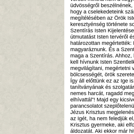
üdvösségről beszélnének,
hogy a cselekedeteink szá
megítélésében az Örök Iste
keresztyénség története so
Szentírás Isten Kijelentés
útmutatást Isten tervéről é
határozottan megértették: M
magyaráznunk. És a Szent
maga a Szentírás. Ahhoz, 
kell hívnunk Isten Szentlel
megvilágítani, megértetni v
bölcsességét, örök szerete
Így áll előttünk ez az Ige 
tanítványának és szolgatár
nemes harcát, ragadd meg 
elhívattál”! Majd egy kicsi
parancsolatot szeplőtelenü
Jézus Krisztus megjelenésé
az Igét, ha nem feledjük e
Krisztus gyermeke, aki elf
áldozatát. Aki ekkor már hi