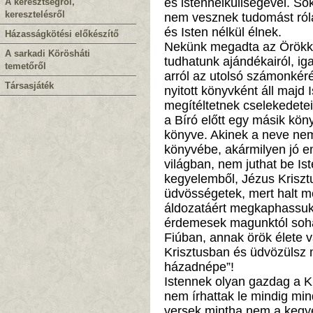
és istennélküliségével. So
A keresztségről,
keresztelésről
nem vesznek tudomást róla,
és Isten nélkül élnek.
Házasságkötési előkészítő
Nekünk megadta az Örökk
A sarkadi Körösháti
tudhatunk ajándékairól, iga
temetőről
arról az utolsó számonkéré
Társasjáték
nyitott könyvként áll majd I
megítéltetnek cselekedetein
a Bíró előtt egy másik köny
könyve. Akinek a neve nem 
könyvébe, akármilyen jó em
világban, nem juthat be Is
kegyelemből, Jézus Kriszt
üdvösségetek, mert halt m
áldozatáért megkaphassuk 
érdemesek magunktól soha
Fiúban, annak örök élete v
Krisztusban és üdvözülsz m
házadnépe”!
Istennek olyan gazdag a Ki
nem írhattak le mindig mind
versek mintha nem a kegyel