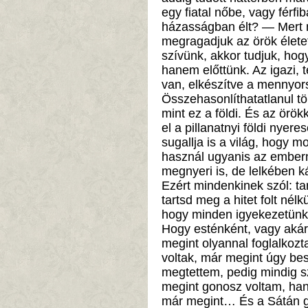
egy fiatal nőbe, vagy férfi
házasságban élt? — Mert 
megragadjuk az örök életet 
szívünk, akkor tudjuk, ho
hanem előttünk. Az igazi, t
van, elkészítve a mennyo
Összehasonlíthatatlanul t
mint ez a földi. És az örök
el a pillanatnyi földi nyere
sugallja is a világ, hogy mo
használ ugyanis az embern
megnyeri is, de lelkében ká
Ezért mindenkinek szól: ta
tartsd meg a hitet folt nélk
hogy minden igyekezetünk 
Hogy esténként, vagy akár
megint olyannal foglalkoz
voltak, már megint úgy be
megtettem, pedig mindig 
megint gonosz voltam, h
már megint… És a Sátán g