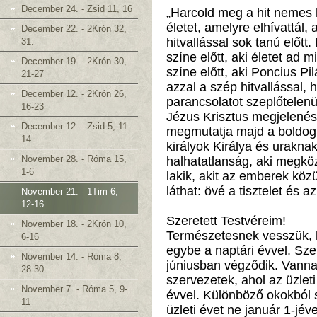
December 24. - Zsid 11, 16
„Harcold meg a hit nemes 
életet, amelyre elhívattál, 
December 22. - 2Krón 32,
hitvallással sok tanú előt
31.
színe előtt, aki életet ad 
December 19. - 2Krón 30,
színe előtt, aki Poncius Pil
21-27
azzal a szép hitvallással, 
December 12. - 2Krón 26,
parancsolatot szeplőtelenü
16-23
Jézus Krisztus megjelenés
December 12. - Zsid 5, 11-
megmutatja majd a boldog
14
királyok Királya és urakna
November 28. - Róma 15,
halhatatlanság, aki megköz
1-6
lakik, akit az emberek közü
láthat: övé a tisztelet és 
November 21. - 1Tim 6,
12-16
Szeretett Testvéreim!
November 18. - 2Krón 10,
Természetesnek vesszük, h
6-16
egybe a naptári évvel. Sz
November 14. - Róma 8,
júniusban végződik. Vanna
28-30
szervezetek, ahol az üzlet
November 7. - Róma 5, 9-
évvel. Különböző okokból 
11
üzleti évet ne január 1-jé