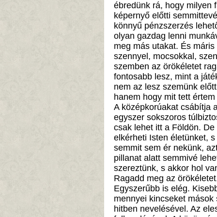
ébredünk rá, hogy milyen 
képernyő előtti semmittevé
könnyű pénzszerzés lehet
olyan gazdag lenni munkáv
meg más utakat. És máris t
szennyel, mocsokkal, szen
szemben az örökéletet rag
fontosabb lesz, mint a ját
nem az lesz szemünk előtt:
hanem hogy mit tett értem
A középkorúakat csábítja a
egyszer sokszoros túlbizt
csak lehet itt a Földön. De
elkérheti Isten életünket, 
semmit sem ér nekünk, azt
pillanat alatt semmivé lehe
szereztünk, s akkor hol va
Ragadd meg az örökéletet, 
Egyszerűbb is elég. Kisebb
mennyei kincseket mások 
hitben nevelésével. Az el