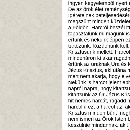
ingyen kegyelemből nyert e
De az örök élet reménység
ígéreteinek beteljesedésér
megszűnt minden küzdelem,
a Földön. Harcról beszél itt
tapasztalunk mi magunk is.
értünk és nekünk éppen ezé
tartozunk. Küzdenünk kel
Krisztusunk mellett. Harco
mindenáron ki akar ragadni
értünk az uraknak Ura és k
Jézus Krisztus, aki utána 
mert nem akarja, hogy elve
Nekünk is harcot jelent eb
napról napra, hogy kitarts
kitartsunk az Úr Jézus Kri
hit nemes harcát, ragadd m
harcolni ezt a harcot az, 
Krisztus minden bűnt meg
nem ismeri az Örök Isten b
készülnie mindannak, akit