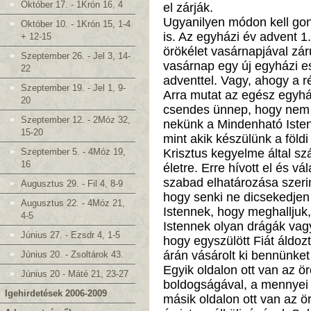
Október 17. - 1Krón 16, 4
el zárják.
Ugyanilyen módon kell gon
Október 10. - 1Krón 15, 1-4
is. Az egyházi év advent 1
+ 12-15
örökélet vasárnapjával zár
Szeptember 26. - Jel 3, 14-
vasárnap egy új egyházi e
22
adventtel. Vagy, ahogy a ré
Szeptember 19. - Jel 1, 9-
Arra mutat az egész egyház
20
csendes ünnep, hogy nem cs
Szeptember 12. - 2Móz 32,
nekünk a Mindenható Isten.
15-20
mint akik készülünk a földi 
Szeptember 5. - 4Móz 19,
Krisztus kegyelme által sz
16
életre. Erre hívott el és vá
szabad elhatározása szeri
Augusztus 29. - Fil 4, 8-9
hogy senki ne dicsekedjen I
Augusztus 22. - 4Móz 21,
Istennek, hogy meghalljuk
4-5
Istennek olyan drágák va
Június 27. - Ezsdr 4, 1-5
hogy egyszülött Fiát áldozt
árán vásárolt ki bennünket 
Június 20. - Zsoltárok 43.
Egyik oldalon ott van az ö
Június 20 - Máté 21, 23-27
boldogságával, a mennyei A
Igehirdetések 2006-2009
másik oldalon ott van az ö