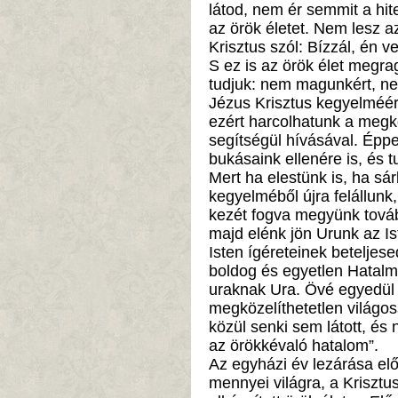
látod, nem ér semmit a hi
az örök életet. Nem lesz a
Krisztus szól: Bízzál, én 
S ez is az örök élet megr
tudjuk: nem magunkért, n
Jézus Krisztus kegyelméé
ezért harcolhatunk a megk
segítségül hívásával. Ép
bukásaink ellenére is, és t
Mert ha elestünk is, ha sá
kegyelméből újra felállunk
kezét fogva megyünk tová
majd elénk jön Urunk az Is
Isten ígéreteinek betelje
boldog és egyetlen Hatalma
uraknak Ura. Övé egyedül 
megközelíthetetlen világos
közül senki sem látott, és n
az örökkévaló hatalom”.
Az egyházi év lezárása elő
mennyei világra, a Krisztu