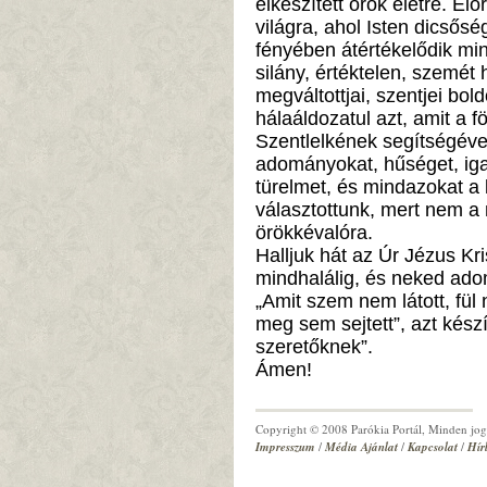
elkészített örök életre. El
világra, ahol Isten dicsős
fényében átértékelődik min
silány, értéktelen, szemét
megváltottjai, szentjei bol
hálaáldozatul azt, amit a f
Szentlelkének segítségével
adományokat, hűséget, iga
türelmet, és mindazokat a 
választottunk, mert nem 
örökkévalóra.
Halljuk hát az Úr Jézus Kr
mindhalálig, és neked adom
„Amit szem nem látott, fül
meg sem sejtett”, azt készít
szeretőknek”.
Ámen!
Copyright © 2008 Parókia Portál, Minden jog 
Impresszum
/
Média Ajánlat
/
Kapcsolat
/
Hír