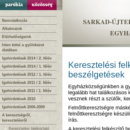
SARKAD-ÚJTE
Bemutatkozás
Alkalmaink
EGYH
Elérhetőségeink
Isten tettei a gyülekezet
életében
Igehirdetések 2014 / 2. félév
Keresztelési fel
Igehirdetések 2014 / 1. félév
beszélgetések
Igehirdetések 2012 / 1. félév
Igehirdetések 2011 / 2. félév
Egyházközségünkben a gy
Igehirdetések 2011 / 1. félév
legalább hat találkozásos k
vesznek részt a szülők, ke
Igehirdetések 2010
Igehirdetések 2006-2009
Felnőttkeresztségre máské
felnőttkeresztségre készül
A keresztségről,
írás.
keresztelésről
A keresztelési felkészítő 
Keresztelési tájékoztató