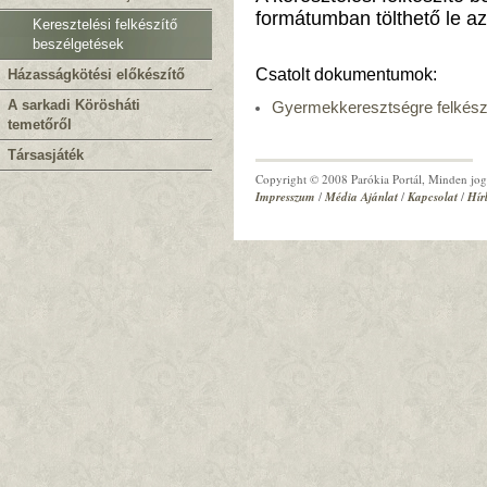
formátumban tölthető le az 
Keresztelési felkészítő
beszélgetések
Csatolt dokumentumok:
Házasságkötési előkészítő
A sarkadi Körösháti
Gyermekkeresztségre felkész
temetőről
Társasjáték
Copyright © 2008 Parókia Portál, Minden jog 
Impresszum
/
Média Ajánlat
/
Kapcsolat
/
Hír