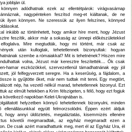
tya jobbján ül.
könnyen adódhatnak ezek az ellentétpárok: virágvasárnap
ánnáznak, nagypénteken feszítsd meg-et kiáltanak, de ne
ük ilyen könnyen. Ne szeressük az ilyen felszínes, könnyed
ldásokat.
al inkább az történhetett, hogy amikor híre ment, hogy Jézust
sztre feszítik, akkor már a sokaság az ünnepi előkészületekkel
 elfoglalva. Mire megtudták, hogy mi történt, már csak az
ények után kullogtak, tehetetlennek bizonyultak: hogyan
lhatnának szembe a rómaiakkal? Mit is tehetnének? Hiszen mire
ndulhattak volna, Jézust már keresztre feszítették… Ők csak
elen-hamar eszközökkel, szervezetlenül támadhatnának egy jól
pzett, jól felfegyverzett seregre. Ha a keserűség, a fájdalom, a
össze is gyűjtötte őket, már nem tudtak mit tenni. Egy megtört,
lázott nép, ha vezető nélkül marad, tehetetlennek bizonyul. Ezt
attuk az elmúlt hetekben a Krím félszigeten, s félő, hogy ezt fogjuk
i a következő napokban Kelet-Ukrajnában is.
olgáltatott helyzetben könnyű tehetetlennek bizonyulni, minden
ő ellenállásunkkal együtt felmorzsolódni. Éppen ezért áldjuk
nt, hogy annyi üldöztetés, megaláztatás, kisemmizés ellenére
sztus követői megmaradtak, az egyház megmaradt ezen a
gon. De csak azért maradhattunk meg, mert él az Egyház Ura, él