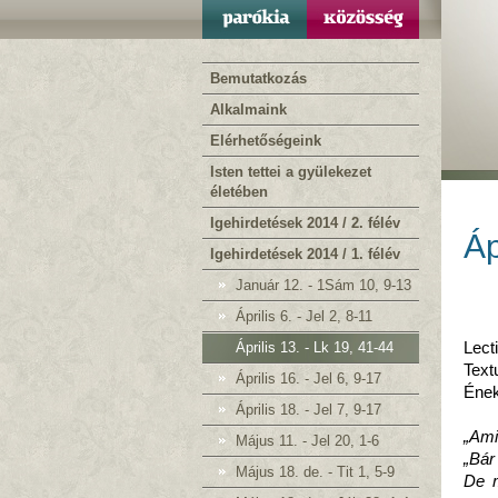
Bemutatkozás
Alkalmaink
Elérhetőségeink
Isten tettei a gyülekezet
életében
Igehirdetések 2014 / 2. félév
Áp
Igehirdetések 2014 / 1. félév
Január 12. - 1Sám 10, 9-13
Április 6. - Jel 2, 8-11
Április 13. - Lk 19, 41-44
Lect
Text
Április 16. - Jel 6, 9-17
Ének
Április 18. - Jel 7, 9-17
„Ami
Május 11. - Jel 20, 1-6
„Bár
Május 18. de. - Tit 1, 5-9
De m