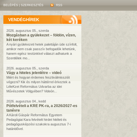
BELÉPÉS
|
SZERKESZTÉS
RSS
VENDÉGHÍREK
2026. augusztus 05., szerda
Mozgásban a gyülekezet – földön, vízen,
két keréken
A nyári gyülekezeti hetek palettáján üde színfolt,
amikor nem csak passzív befogadók lehetünk,
hanem egész testünkkel választ adhatunk a
Szentlélek mo...
2026. augusztus 05., szerda
Vágy a hiteles jelenlétre – videó
Miért és hogyan érdemes fesztiválmissziót
végezni? Kik és milyen háttérrel érkeztek a
LéleKzet Református Udvarba az idei
Művészetek Völgyében? Videón...
2026. augusztus 04., kedd
Pótfelvételi a KRE PK-ra, a 2026/2027-es
tanévre
A Károli Gáspár Református Egyetem
Pedagógiai Kara felvételt hirdet hitéleti és
pedagógusképzési szakokra augusztus 7-i
határidővel.