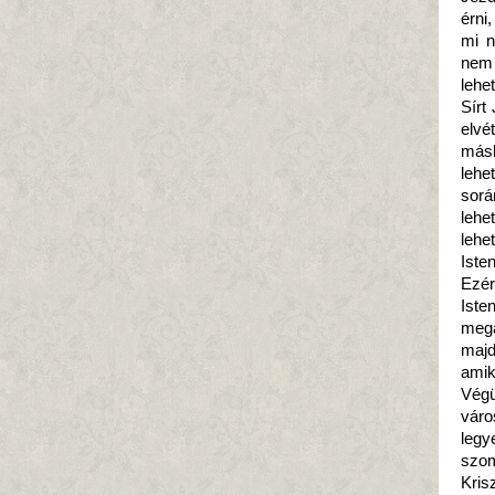
érni
mi n
nem 
lehe
Sírt
elvé
másk
lehe
sorá
leh
lehe
Iste
Ezér
Iste
mega
majd
amik
Végü
váro
legy
szo
Kris