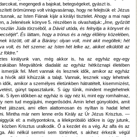
darcokat, megengedi a bajokat, betegségeket, gyászt is.
szített örömünnep volt virágvasárnap, hogy ne felejtsük el: Jézus
ztusnak, az Isten Fiának kijár a királyi tisztelet. Ahogy a mai napi
en, a Jelenések könyve 5. részében is olvashatjuk:
„Íme, győzött
roszlán Júda törzséből, a Dávid utóda, és felnyitja a könyvet és
pecsétjét”. És láttam, hogy a trónus és a négy élőlény közelében,
nek között, ott áll a Bárány: olyan volt, mint akit megöltek; hét
va volt, és hét szeme: az Isten hét lelke az, akiket elküldött az
z földre.”
ztes királyunk van, még akkor is, ha az egyház egy-egy
zakában Megváltónk diadalát az egyház hétköznapi életében
ismerjük fel. Mert vannak és lesznek idők, amikor az egyház
, a hívők alól kihúzzák a talajt. Vannak, lesznek vagy lehetnek
n idők, amikor a személyes életünkben hátratételt, kisemmizést,
etést, gúnyt tapasztalunk. S úgy tűnik, mindent megtehetnek
nk. S ilyen időkben az egyház is úgy néz ki, mint egy romhalmaz,
y nem tud megújulni, megerősödni. Amin lehet gúnyolódni, amit
ehet játszani, ami ellen alattomosan és nyíltan is hadat lehet
lni. Mintha már nem lenne erős Király az Úr Jézus Krisztus. —
iggyük el: a mélypontokra, a lélekpróbáló időkre is úgy jutunk,
 közben Krisztus uralkodik. Ő a kezdet és a vég. Az alfa és az
a. Aki nélkül semmi sem történhet, s akihez érkezik végül