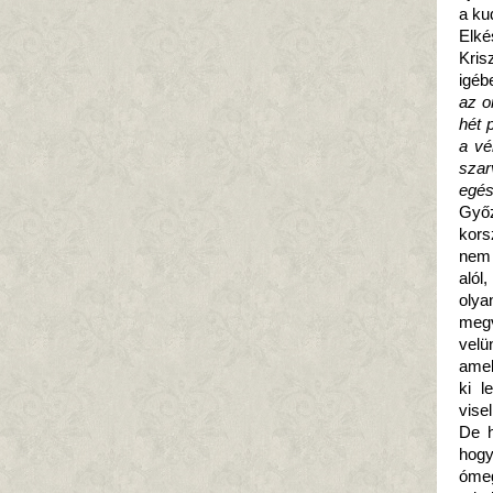
a ku
Elké
Kris
igéb
az o
hét 
a vé
szar
egés
Győ
kors
nem 
alól
olya
megv
velü
amel
ki l
vise
De h
hogy
ómeg