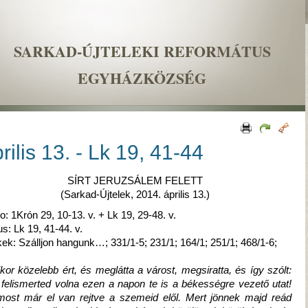
SARKAD-ÚJTELEKI REFORMÁTUS
EGYHÁZKÖZSÉG
rilis 13. - Lk 19, 41-44
SÍRT JERUZSÁLEM FELETT
(Sarkad-Újtelek, 2014. április 13.)
io: 1Krón 29, 10-13. v. + Lk 19, 29-48. v.
us: Lk 19, 41-44. v.
ek: Szálljon hangunk…; 331/1-5; 231/1; 164/1; 251/1; 468/1-6;
kor közelebb ért, és meglátta a várost, megsiratta, és így szólt:
 felismerted volna ezen a napon te is a békességre vezető utat!
ost már el van rejtve a szemeid elől. Mert jönnek majd reád