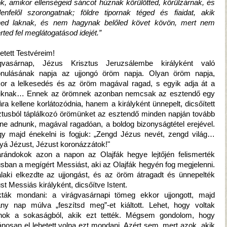
k, amikor ellenségeid sáncot húznak körülötted, körülzárnak, és
enfelől szorongatnak; földre tipornak téged és fiaidat, akik
ed laknak, és nem hagynak belőled követ kövön, mert nem
rted fel meglátogatásod idejét.”
etett Testvéreim!
ágvasárnap, Jézus Krisztus Jeruzsálembe királyként való
nulásának napja az ujjongó öröm napja. Olyan öröm napja,
or a lelkesedés és az öröm magával ragad, s egyik adja át a
iknak… Ennek az örömnek azonban nemcsak az esztendő egy
ára kellene korlátozódnia, hanem a királyként ünnepelt, dicsőített
ztusból táplálkozó örömünket az esztendő minden napján tovább
ene adnunk, magával ragadóan, a boldog bizonyságtétel erejével.
y majd énekelni is fogjuk: „Zengd Jézus nevét, zengd világ…
llyá Jézust, Jézust koronázzátok!"
rándokok azon a napon az Olajfák hegye lejtőjén felismerték
sban a megígért Messiást, aki az Olajfák hegyén fog megjelenni.
laki elkezdte az ujjongást, és az öröm átragadt és ünnepelték
st Messiás királyként, dicsőítve Istent.
ták mondani: a virágvasárnapi tömeg ekkor ujjongott, majd
ny nap múlva „feszítsd meg”-et kiáltott. Lehet, hogy voltak
nok a sokaságból, akik ezt tették. Mégsem gondolom, hogy
lánosan el lehetett volna ezt mondani. Azért sem, mert azok, akik