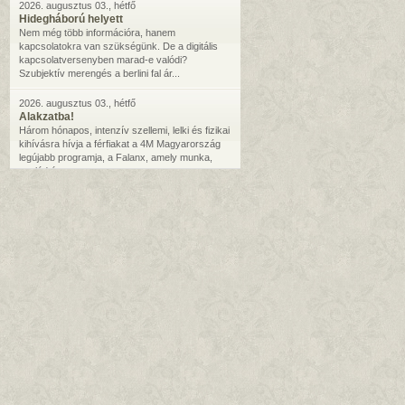
2026. augusztus 03., hétfő
Hidegháború helyett
Nem még több információra, hanem
kapcsolatokra van szükségünk. De a digitális
kapcsolatversenyben marad-e valódi?
Szubjektív merengés a berlini fal ár...
2026. augusztus 03., hétfő
Alakzatba!
Három hónapos, intenzív szellemi, lelki és fizikai
kihívásra hívja a férfiakat a 4M Magyarország
legújabb programja, a Falanx, amely munka,
család és ...
2026. július 31., péntek
„A művészet keskeny palló”
Idén harmincöt éves a Művészetek Völgye,
melynek elmúlt 25 évében a reformátusok is
jelen voltak saját programjaikkal. Az organikusan
fejlődő fesztivá...
2026. július 29., szerda
„Az Úrnak irgalmát örökké éneklem”
Idén is intenzív, de izgalmas tanórák várnak a
Kántorképző résztvevőire, amely minden újítása
mellett is igyekszik megőrizni hagyományait.
Körképünk a...
2026. július 28., kedd