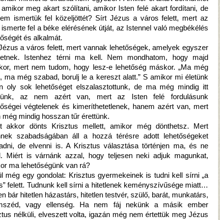
, amikor meg akart szólítani, amikor Isten felé akart fordítani, de
em ismertük fel közeljöttét? Sírt Jézus a város felett, mert az
ismerte fel a béke elérésének útját, az Istennel való megbékélés
tőségét és alkalmát.
 Jézus a város felett, mert vannak lehetőségek, amelyek egyszer
tetnek. Istenhez térni ma kell. Nem mondhatom, hogy majd
or, mert nem tudom, hogy lesz-e lehetőség máskor. „Ma még
t, ma még szabad, borulj le a kereszt alatt.” S amikor mi életünk
n oly sok lehetőséget elszalasztottunk, de ma még mindig itt
etünk, az nem azért van, mert az Isten felé fordulásunk
tőségei végtelenek és kimeríthetetlenek, hanem azért van, mert
n még mindig hosszan tűr érettünk.
t akkor dönts Krisztus mellett, amikor még dönthetsz. Mert
nnek szabadságában áll a hozzá térésre adott lehetőségeket
dni, de elvenni is. A Krisztus választása történjen ma, és ne
. Miért is várnánk azzal, hogy teljesen neki adjuk magunkat,
or ma lehetőségünk van rá?
l még egy gondolat: Krisztus gyermekeinek is tudni kell sírni „a
s” felett. Tudnunk kell sírni a hitetlenek keményszívűsége miatt…
en bár hitetlen házastárs, hitetlen testvér, szülő, barát, munkatárs,
mszéd, vagy ellenség. Ha nem fáj nekünk a másik ember
ztus nélküli, elveszett volta, igazán még nem értettük meg Jézus