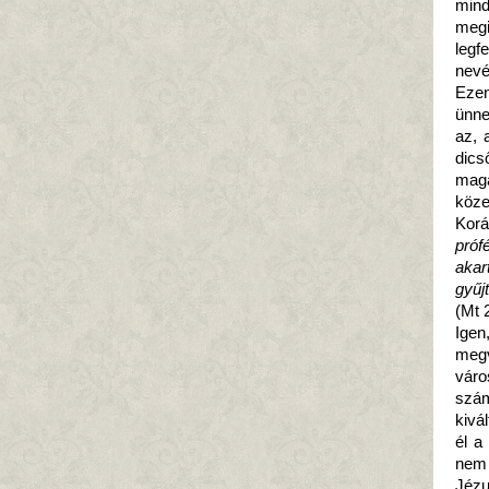
min
megi
legf
nevé
Ezen
ünne
az, 
dics
maga
közel
Kor
próf
akar
gyűjt
(Mt 
Igen
megv
vár
szá
kivá
él a
nem 
Jézu