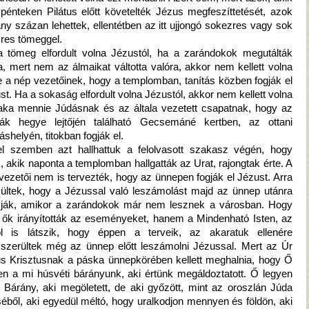
pénteken Pilátus előtt követelték Jézus megfeszíttetését, azok
ny százan lehettek, ellentétben az itt ujjongó sokezres vagy sok
zres tömeggel.
 tömeg elfordult volna Jézustól, ha a zarándokok megutálták
a, mert nem az álmaikat váltotta valóra, akkor nem kellett volna
ie a nép vezetőinek, hogy a templomban, tanítás közben fogják el
st. Ha a sokaság elfordult volna Jézustól, akkor nem kellett volna
aka mennie Júdásnak és az általa vezetett csapatnak, hogy az
fák hegye lejtőjén található Gecsemáné kertben, az ottani
áshelyén, titokban fogják el.
l szemben azt hallhattuk a felolvasott szakasz végén, hogy
, akik naponta a templomban hallgatták az Urat, rajongtak érte. A
vezetői nem is tervezték, hogy az ünnepen fogják el Jézust. Arra
ültek, hogy a Jézussal való leszámolást majd az ünnep utánra
ják, amikor a zarándokok már nem lesznek a városban. Hogy
ők irányították az eseményeket, hanem a Mindenható Isten, az
l is látszik, hogy éppen a terveik, az akaratuk ellenére
szerültek még az ünnep előtt leszámolni Jézussal. Mert az Úr
s Krisztusnak a páska ünnepkörében kellett meghalnia, hogy Ő
en a mi húsvéti bárányunk, aki értünk megáldoztatott. Ő legyen
 Bárány, aki megöletett, de aki győzött, mint az oroszlán Júda
séből, aki egyedül méltó, hogy uralkodjon mennyen és földön, aki