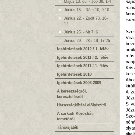
Május 18. du. - Jób 38, 1-4
napo
mind
Június 15. - Róm 10, 9-10
benn
Június 22. - Zsolt 73, 16-
isme
17
Szer
Június 25. - Mt 7, 6
Vir
Június 29. - 2Kir 18, 17-25
bevo
Igehirdetések 2012 / 1. félév
amik
más
Igehirdetések 2011 / 2. félév
napj
Igehirdetések 2011 / 1. félév
Kris
kell
Igehirdetések 2010
Ahog
Igehirdetések 2006-2009
kirá
A keresztségről,
A za
keresztelésről
Jézu
S va
Házasságkötési előkészítő
Jézu
A sarkadi Körösháti
Szok
temetőről
néhá
Társasjáték
olya
álta