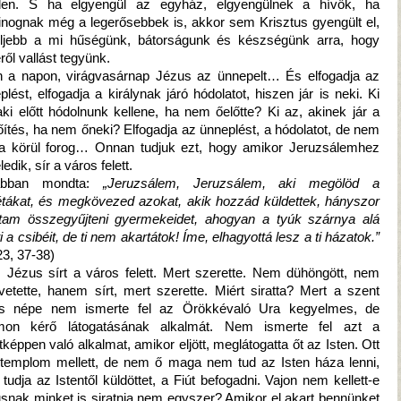
den. S ha elgyengül az egyház, elgyengülnek a hívők, ha
nognak még a legerősebbek is, akkor sem Krisztus gyengült el,
eljebb a mi hűségünk, bátorságunk és készségünk arra, hogy
ről vallást tegyünk.
 a napon, virágvasárnap Jézus az ünnepelt… És elfogadja az
plést, elfogadja a királynak járó hódolatot, hiszen jár is neki. Ki
aki előtt hódolnunk kellene, ha nem őelőtte? Ki az, akinek jár a
őítés, ha nem őneki? Elfogadja az ünneplést, a hódolatot, de nem
 körül forog… Onnan tudjuk ezt, hogy amikor Jeruzsálemhez
edik, sír a város felett.
ábban mondta:
„Jeruzsálem, Jeruzsálem, aki megölöd a
étákat, és megkövezed azokat, akik hozzád küldettek, hányszor
tam összegyűjteni gyermekeidet, ahogyan a tyúk szárnya alá
i a csibéit, de ti nem akartátok! Íme, elhagyottá lesz a ti házatok.”
23, 37-38)
, Jézus sírt a város felett. Mert szerette. Nem dühöngött, nem
etette, hanem sírt, mert szerette. Miért siratta? Mert a szent
os népe nem ismerte fel az Örökkévaló Ura kegyelmes, de
mon kérő látogatásának alkalmát. Nem ismerte fel azt a
ltképpen való alkalmat, amikor eljött, meglátogatta őt az Isten. Ott
 templom mellett, de nem ő maga nem tud az Isten háza lenni,
tudja az Istentől küldöttet, a Fiút befogadni. Vajon nem kellett-e
snak minket is siratnia nem egyszer? Amikor el akart bennünket