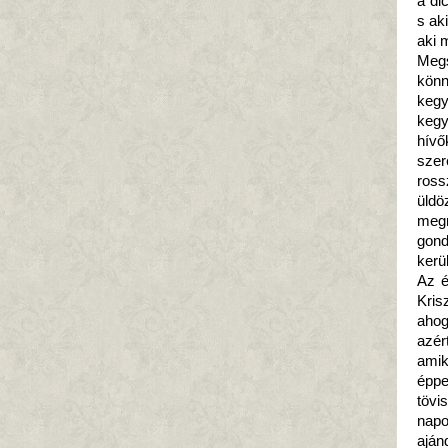
a di
s ak
aki 
Megs
könn
kegy
kegy
hívő
szer
ross
üld
megm
gond
kerü
Az é
Kris
ahog
azér
amik
éppe
tövi
napo
aján