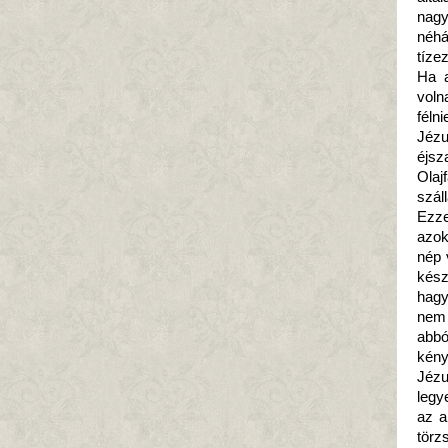
nagy
néhá
tíze
Ha a
voln
féln
Jézu
éjsz
Olaj
száll
Ezze
azok
nép 
kész
hagy
nem 
abbó
kény
Jézu
legy
az a
törz