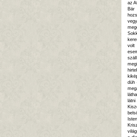
az A
Bár 
hozs
vegy
mego
Sokk
kere
volt
esem
szál
megi
hirt
kiké
düh 
mega
láth
látn
Kisz
bels
Iste
Kri
vilá