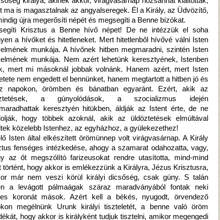
csőség királya, akinek akkor, virágvasárnap hozsannát kiáltottak,
it ma is magasztalnak az angyalseregek. Él a Király, az Üdvözítő,
mindig újra megerősíti népét és megsegíti a Benne bízókat.
egíti Krisztus a Benne hívő népet! De ne intézzük el soha
yen a hívőket és hitetleneket. Mert hitetlenből hívővé válni Isten
elmének munkája. A hívőnek hitben megmaradni, szintén Isten
elmének munkája. Nem azért lehetünk keresztyének, Istenben
k, mert mi másoknál jobbak volnánk. Hanem azért, mert Isten
etete nem engedett el bennünket, hanem megtartott a hitben jó és
z napokon, örömben és bánatban egyaránt. Ezért, akik az
öztetések, a gúnyolódások, a szocializmus idején
aradhattak keresztyén hitükben, áldják az Istent érte, de ne
olják, hogy többek azoknál, akik az üldöztetések elmúltával
ltek közelebb Istenhez, az egyházhoz, a gyülekezethez!
lő Isten által elkészített örömünnep volt virágvasárnap. A Király
ztus fenséges intézkedése, ahogy a szamarat odahozatta, vagy,
y az őt megszólító farizeusokat rendre utasította, mind-mind
t történt, hogy akkor is emlékezzünk a Királyra, Jézus Krisztusra,
or már nem veszi körül királyi dicsőség, csak gúny. S talán
n a levágott pálmaágak száraz maradványából fontak neki
ses koronát mások. Azért kell a békés, nyugodt, örvendező
kon megélnünk Urunk királyi tiszteletét, a benne való öröm
dékát, hogy akkor is királyként tudjuk tisztelni, amikor megengedi