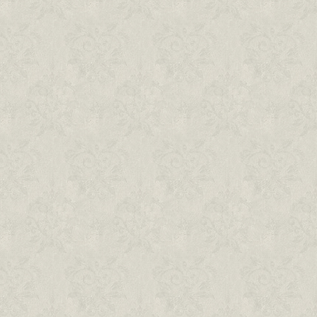
Offline unalom az élő kapcsolatért
Heti egy internetmentes nap – miért nehéz és
mit hozott az életembe?
2026. július 28., kedd
„Ha meg akarod őrizni magad, harcot
vívsz”
Tisztelet. Otthon. Menedék. Szigetnyi Európa.
Hagyomány és avantgárd, a hit stabilitása és a
világ őrületére adott válaszok egyvelege. Kurdy
Fehér Ján...
2026. július 26., vasárnap
Időutazás az időtlenségbe
Csenddé lett &ndash; Emléktörmelékek a
kántortanító házából címmel nyílt meg portálunk
szerkesztőségvezetője, Füle Tamás
videóinstallációja a taliándö...