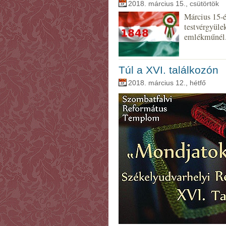
2018. március 15., csütörtök
Március 15-é
testvérgyüle
emlékműnél
Túl a XVI. találkozón
2018. március 12., hétfő