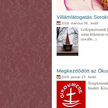
Villámlátogatás Sorok
2018. március 06., kedd
Lelkipásztorunk 
során felkereste 
(tovább...)
Megkezdődött az Öku
2018. január 23., kedd
Templomunkb
Imahét. Kösz