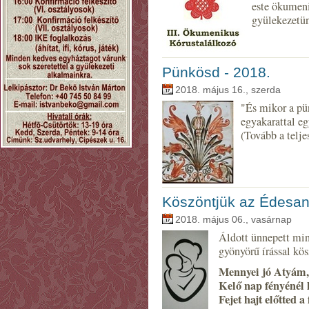
este ökumeni
gyülekezetü
Pünkösd - 2018.
2018. május 16., szerda
"És mikor a pü
egyakarattal eg
(Tovább a telj
Köszöntjük az Édesan
2018. május 06., vasárnap
Áldott ünnepett mi
gyönyörű írással kö
Mennyei jó Atyám,
Kelő nap fényénél
Fejet hajt előtted a