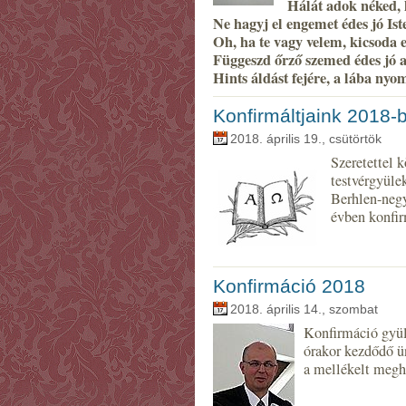
Hálát adok néked,
Ne hagyj el engemet édes jó Is
Oh, ha te vagy velem, kicsoda
Függeszd őrző szemed édes jó
Hints áldást fejére, a lába nyo
Konfirmáltjaink 2018-
2018. április 19., csütörtök
Szeretettel 
testvérgyüle
Berhlen-neg
évben konfirm
Konfirmáció 2018
2018. április 14., szombat
Konfirmáció gyül
órakor kezdődő ün
a mellékelt megh