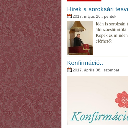
Hírek a soroksári tesv
2017. május 26., péntek
Idén is soroksári
áldozócsütörtöki 
Képek és minden s
elérhető:
Konfirmáció...
2017. április 08., szombat