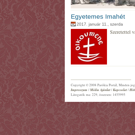
Egyetemes Imahét
2017. január 11., szerda
Szeretettel v
Copyright © 2008 Parókia Portál, Minden jog 
Impresszum
/
Média Ajánlat
/
Kapcsolat
/
Hír
Látogatók ma: 229, összesen: 1455995