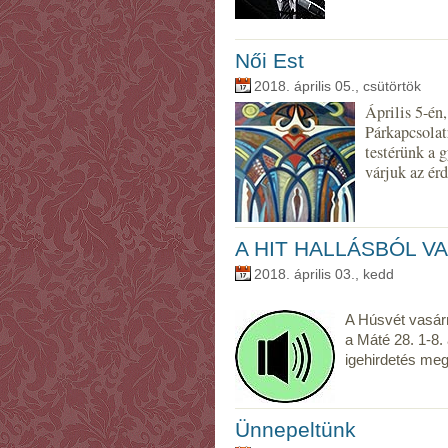
Női Est
2018. április 05., csütörtök
Április 5-én,
Párkapcsolatr
testérünk a 
várjuk az érd
A HIT HALLÁSBÓL VAN
2018. április 03., kedd
A Húsvét vasárn
a Máté 28. 1-8. 
igehirdetés megh
Ünnepeltünk