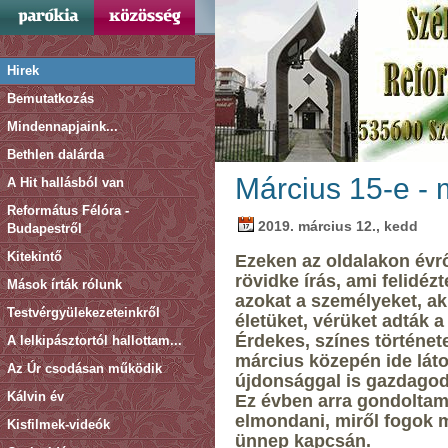
Hirek
Bemutatkozás
Mindennapjaink...
Bethlen dalárda
Március 15-e -
A Hit hallásból van
Református Félóra -
2019. március 12., kedd
Budapestről
Kitekintő
Ezeken az oldalakon évrő
rövidke írás, ami felidéz
Mások írták rólunk
azokat a személyeket, ak
Testvérgyülekezeteinkről
életüket, vérüket adták a
Érdekes, színes történet
A lelkipásztortól hallottam...
március közepén ide láto
Az Úr csodásan működik
újdonsággal is gazdagod
Kálvin év
Ez évben arra gondoltam
elmondani, miről fogok 
Kisfilmek-videók
ünnep kapcsán.