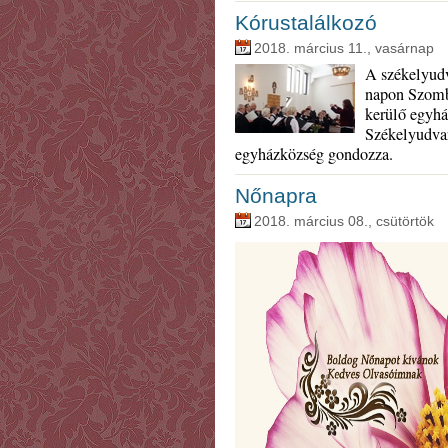
Kórustalálkozó
2018. március 11., vasárnap
A székelyudv
napon Szomb
kerülő egyhá
Székelyudvar
egyházközség gondozza.
Nőnapra
2018. március 08., csütörtök