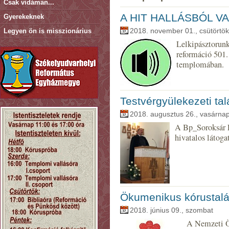
Csak vidáman...
A HIT HALLÁSBÓL VA
Gyerekeknek
Legyen ön is misszionárius
2018. november 01., csütörtök
Lelkipásztorunk
reformáció 501.
templomában.
Testvérgyülekezeti ta
2018. augusztus 26., vasárna
A Bp_Soroksár 
hivatalos látoga
Ökumenikus kórustalá
2018. június 09., szombat
A Nemzeti Ö