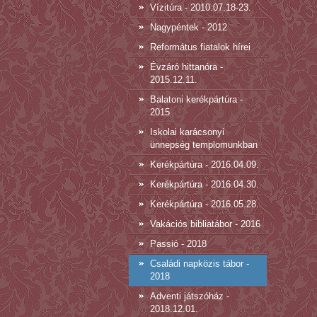
Vízitúra - 2010.07.18-23.
Nagypéntek - 2012
Református fiatalok hírei
Évzáró hittanóra -
2015.12.11.
Balatoni kerékpártúra -
2015
Iskolai karácsonyi
ünnepség templomunkban
Kerékpártúra - 2016.04.09.
Kerékpártúra - 2016.04.30.
Kerékpártúra - 2016.05.28.
Vakációs bibliatábor - 2016
Passió - 2018
Családi napközis tábor -
2018
Adventi játszóház -
2018.12.01.