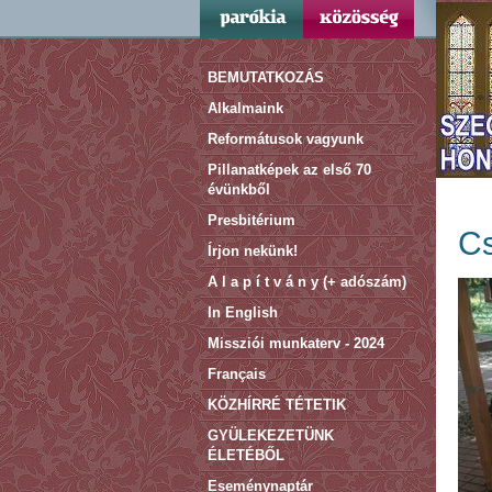
BEMUTATKOZÁS
Alkalmaink
Reformátusok vagyunk
Pillanatképek az első 70
évünkből
Presbitérium
Cs
Írjon nekünk!
A l a p í t v á n y (+ adószám)
In English
Missziói munkaterv - 2024
Français
KÖZHÍRRÉ TÉTETIK
GYÜLEKEZETÜNK
ÉLETÉBŐL
Eseménynaptár