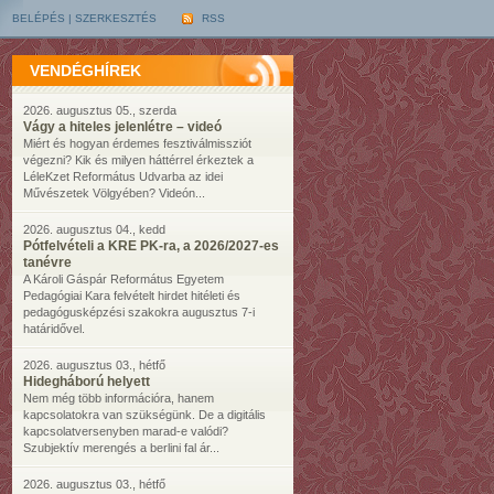
BELÉPÉS
|
SZERKESZTÉS
RSS
VENDÉGHÍREK
2026. augusztus 05., szerda
Vágy a hiteles jelenlétre – videó
Miért és hogyan érdemes fesztiválmissziót
végezni? Kik és milyen háttérrel érkeztek a
LéleKzet Református Udvarba az idei
Művészetek Völgyében? Videón...
2026. augusztus 04., kedd
Pótfelvételi a KRE PK-ra, a 2026/2027-es
tanévre
A Károli Gáspár Református Egyetem
Pedagógiai Kara felvételt hirdet hitéleti és
pedagógusképzési szakokra augusztus 7-i
határidővel.
2026. augusztus 03., hétfő
Hidegháború helyett
Nem még több információra, hanem
kapcsolatokra van szükségünk. De a digitális
kapcsolatversenyben marad-e valódi?
Szubjektív merengés a berlini fal ár...
2026. augusztus 03., hétfő