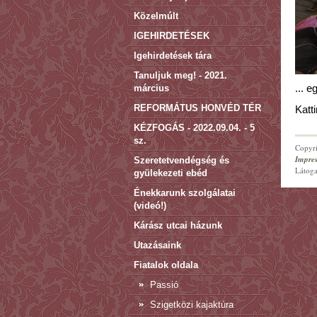
Közelmúlt
IGEHIRDETÉSEK
Igehirdetések tára
Tanuljuk meg! - 2021.
március
... 
REFORMÁTUS HONVÉD TÉR
Katti
KÉZFOGÁS - 2022.09.04. - 5
sz.
Copyri
Impre
Szeretetvendégség és
Látoga
gyülekezeti ebéd
Énekkarunk szolgálatai
(videó!)
Kárász utcai házunk
Utazásaink
Fiatalok oldala
Passió
Szigetközi kajaktúra