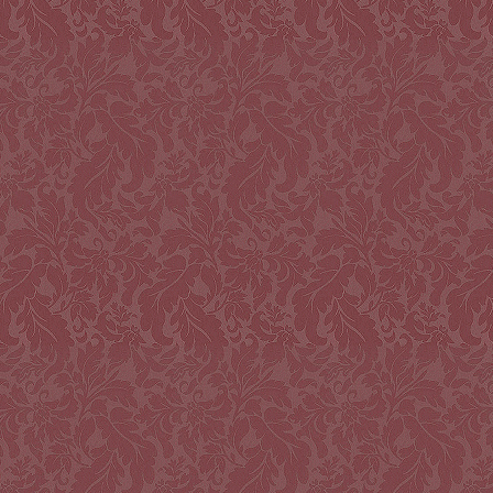
Hagyomány és avantgárd, a hit stabilitása és a
világ őrületére adott válaszok egyvelege. Kurdy
Fehér Ján...
2026. július 26., vasárnap
Időutazás az időtlenségbe
Csenddé lett &ndash; Emléktörmelékek a
kántortanító házából címmel nyílt meg portálunk
szerkesztőségvezetője, Füle Tamás
videóinstallációja a taliándö...
2026. július 25., szombat
Megnyitotta kapuit a LéleKzet
Református Udvar
Kiállításmegnyitóval és zenés áhítattal vette
kezdetét a fesztiválmisszió Taliándörögdön, a
Művészetek Völgyében.