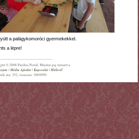
együtt a palágykomoróci gyermekekkel.
nts a lépre!
ght © 2008 Parókia Portál, Minden jog fentartva.
sszum
/
Média Ajánlat
/
Kapcsolat
/
Hírlevél
tók ma: 352, összesen: 3069090