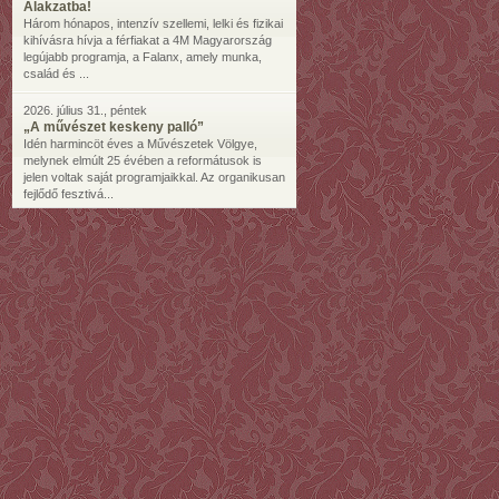
Alakzatba!
Három hónapos, intenzív szellemi, lelki és fizikai
kihívásra hívja a férfiakat a 4M Magyarország
legújabb programja, a Falanx, amely munka,
család és ...
2026. július 31., péntek
„A művészet keskeny palló”
Idén harmincöt éves a Művészetek Völgye,
melynek elmúlt 25 évében a reformátusok is
jelen voltak saját programjaikkal. Az organikusan
fejlődő fesztivá...
2026. július 29., szerda
„Az Úrnak irgalmát örökké éneklem”
Idén is intenzív, de izgalmas tanórák várnak a
Kántorképző résztvevőire, amely minden újítása
mellett is igyekszik megőrizni hagyományait.
Körképünk a...
2026. július 28., kedd
Offline unalom az élő kapcsolatért
Heti egy internetmentes nap – miért nehéz és
mit hozott az életembe?
2026. július 28., kedd
„Ha meg akarod őrizni magad, harcot
vívsz”
Tisztelet. Otthon. Menedék. Szigetnyi Európa.