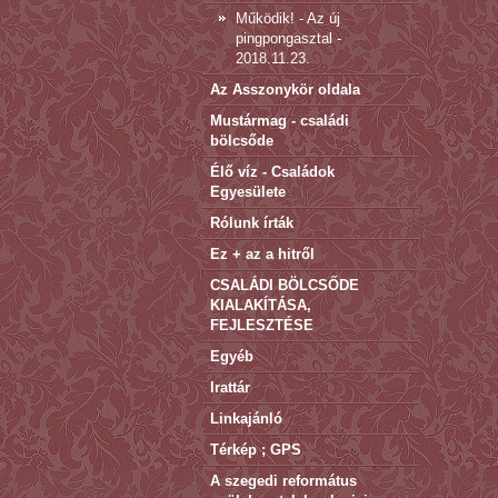
Működik! - Az új
pingpongasztal -
2018.11.23.
Az Asszonykör oldala
Mustármag - családi
bölcsőde
Élő víz - Családok
Egyesülete
Rólunk írták
Ez + az a hitről
CSALÁDI BÖLCSŐDE
KIALAKÍTÁSA,
FEJLESZTÉSE
Egyéb
Irattár
Linkajánló
Térkép ; GPS
A szegedi református